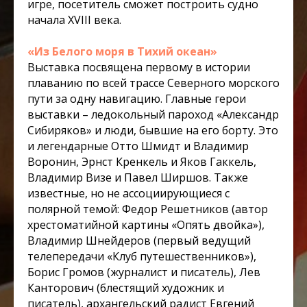
игре, посетитель сможет построить судно
начала XVIII века.
«Из Белого моря в Тихий океан»
Выставка посвящена первому в истории
плаванию по всей трассе Северного морского
пути за одну навигацию. Главные герои
выставки – ледокольный пароход «Александр
Сибиряков» и люди, бывшие на его борту. Это
и легендарные Отто Шмидт и Владимир
Воронин, Эрнст Кренкель и Яков Гаккель,
Владимир Визе и Павел Ширшов. Также
известные, но не ассоциирующиеся с
полярной темой: Федор Решетников (автор
хрестоматийной картины «Опять двойка»),
Владимир Шнейдеров (первый ведущий
телепередачи «Клуб путешественников»),
Борис Громов (журналист и писатель), Лев
Канторович (блестящий художник и
писатель), архангельский радист Евгений