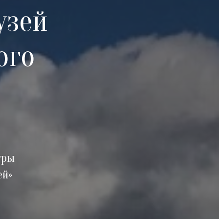
узей
ого
уры
ей»