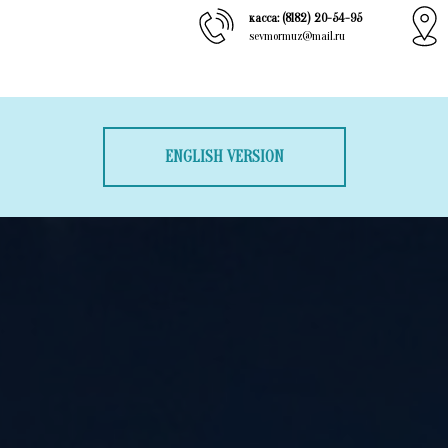
касса: (8182) 20-54-95
sevmormuz@mail.ru
ENGLISH VERSION