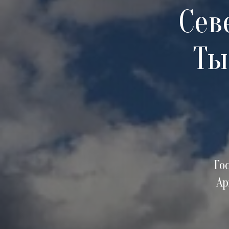
Сев
Ты
Го
Ар