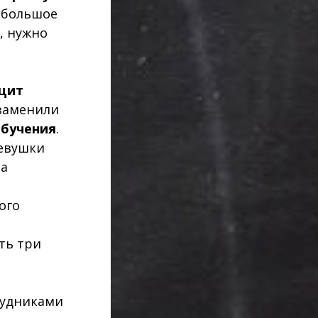
ь большое
, нужно
цит
х заменили
обучения
.
девушки
на
ого
ть три
рудниками