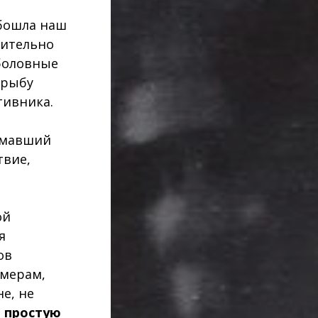
обошла наш
чительно
боловные
 рыбу
тивника.
нимавший
твие,
ой
я
ов
змерам,
е, не
а
простую