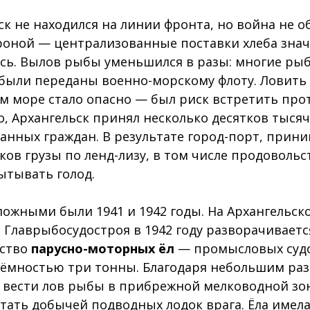
ск не находился на линии фронта, но война не 
роной — централизованные поставки хлеба зна
сь. Вылов рыбы уменьшился в разы: многие ры
были переданы военно-морскому флоту. Ловить
м море стало опасно — был риск встретить про
о, Архангельск принял несколько десятков тысяч
анных граждан. В результате город-порт, при
ков грузы по ленд-лизу, в том числе продовольс
ытывать голод.
ожными были 1941 и 1942 годы. На Архангельск
 Главрыбосудостроя в 1942 году разворачиваетс
ьство
парусно-моторных ёл
— промысловых суд
ёмностью три тонны. Благодаря небольшим ра
 вести лов рыбы в прибрежной мелководной зон
стать добычей подводных лодок врага. Ёла имел