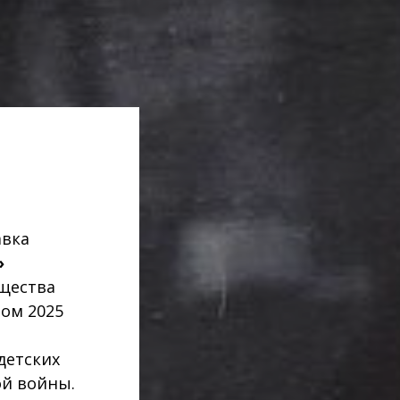
авка
»
щества
том 2025
детских
ой войны.