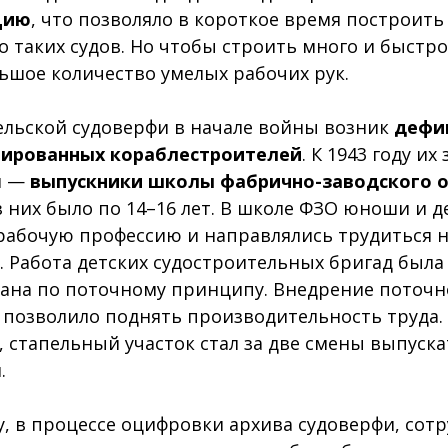
цию
, что позволяло в короткое время построит
о таких судов. Но чтобы строить много и быстро
ьшое количество умелых рабочих рук.
ельской судоверфи в начале войны возник
дефи
ированных кораблестроителей
. К 1943 году и
и —
выпускники школы фабрично-заводского 
 них было по 14–16 лет. В школе ФЗО юноши и 
рабочую профессию и направлялись трудиться 
. Работа детских судостроительных бригад была
ана по поточному принципу. Внедрение поточн
позволило поднять производительность труда.
 стапельный участок стал за две смены выпуска
.
ду, в процессе оцифровки архива судоверфи, сот