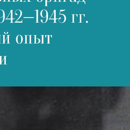
942—1945 гг.
ый опыт
и