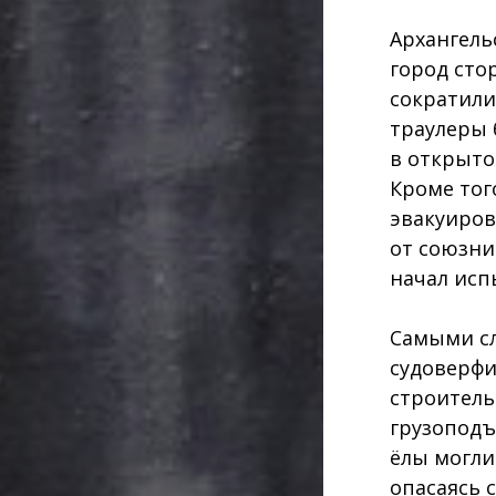
Архангель
город сто
сократили
траулеры 
в открыто
Кроме тог
эвакуиров
от союзни
начал исп
Самыми сл
судоверфи
строител
грузоподъ
ёлы могли
опасаясь 