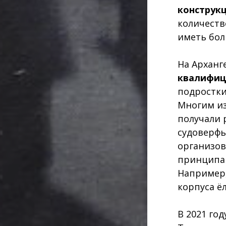
конструк
количеств
иметь бол
На Арханг
квалифиц
подростк
Многим из
получали 
судоверфь
организов
принципа 
Например,
корпуса ёл
В 2021 го