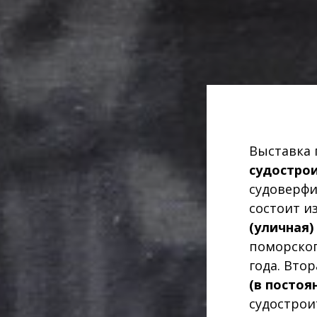
Выставка 
судостро
судоверфи
состоит и
(уличная)
поморског
года. Вто
(в постоя
судострои