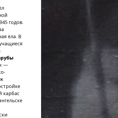
ёл
ной
45 годов.
ва
ая ёла. В
 учащиеся
а
арубы
к —
о-
аж
остройке
й карбас
ангельске
ски