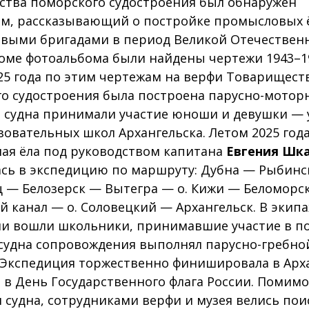
тва поморского судостроения был обнаружен
м, рассказывающий о постройке промысловых 
выми бригадами в период Великой Отечествен
оме фотоальбома были найдены чертежи 1943–19
25 года по этим чертежам на верфи Товарищест
о судостроения была построена парусно-моторн
 судна принимали участие юноши и девушки —
овательных школ Архангельска. Летом 2025 год
ая ёла под руководством капитана
Евгения Шк
сь в экспедицию по маршруту: Дубна — Рыбинс
 — Белозерск — Вытегра — о. Кижи — Беломорск
й канал — о. Соловецкий — Архангельск. В экип
и вошли школьники, принимавшие участие в п
 судна сопровождения выполнял парусно-гребно
 Экспедиция торжественно финишировала в Арх
а, в День Государственного флага России. Помимо
 судна, сотрудниками верфи и музея велись пои