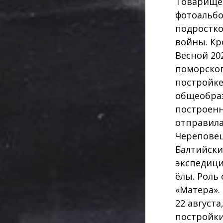
Товарищес
фотоальбо
подростко
войны. Кр
Весной 20
поморског
постройке
общеобраз
построенн
отправила
Череповец
Балтийски
экспедици
ёлы. Роль
«Матера».
22 август
постройки