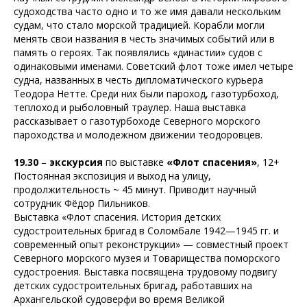
судоходства часто одно и то же имя давали нескольким
судам, что стало морской традицией. Корабли могли
менять свои названия в честь значимых событий или в
память о героях. Так появлялись «династии» судов с
одинаковыми именами. Советский флот тоже имел четыре
судна, названных в честь дипломатического курьера
Теодора Нетте. Среди них были пароход, газотурбоход,
теплоход и рыболовный траулер. Наша выставка
рассказывает о газотурбоходе Северного морского
пароходства и молодежном движении теодоровцев.
19.30
–
экскурсия
по выставке
«Флот спасения»
, 12+
Постоянная экспозиция и выход на улицу,
продолжительность ~ 45 минут. Приводит научный
сотрудник Фёдор Пильников.
Выставка «Флот спасения. История детских
судостроительных бригад в Соломбале 1942—1945 гг. и
современный опыт реконструкции» — совместный проект
Северного морского музея и Товарищества поморского
судостроения. Выставка посвящена трудовому подвигу
детских судостроительных бригад, работавших на
Архангельской судоверфи во время Великой