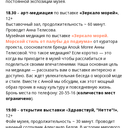
постоянной экспозиции музея.
18.30
–
арт-медиация
по выставке
«Зеркало морей»
,
12+
Выставочный зал, продолжительность ~ 60 минут.
Проводит Анна Телисова.
Музейная медиация по выставке
«Зеркало морей.
Морской стиль от палубы до подиума»
от куратора
проекта, сооснователя бренда Anouk Moree Анны
Телисовой. Что такое медиация? Если коротко — это
когда вы приходите в музей чтобы расслабиться и
поделиться своими впечатлениями. Наша основная цель
на медиации — рассказать вам о выставке интересно и
доступно. Вас ждёт увлекательная беседа о морской моде
и стиле. Вместе с Анной мы обсудим, как этот мощный
образ проник в нашу культуру и повседневную жизнь.
Бронь места по телефону: 20-55-16 (
количество мест
ограничено
).
19.00
–
открытие выставки
«
Здравствуй, "Нетте"!»
,
12+
Фойе музея, продолжительность ~ 30 минут. Проводит
научный сотрудник Александр Белов. В
истории мирового