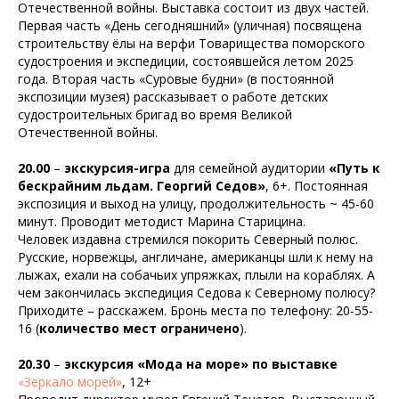
Отечественной войны. Выставка состоит из двух частей.
Первая часть «День сегодняшний» (уличная) посвящена
строительству ёлы на верфи Товарищества поморского
судостроения и экспедиции, состоявшейся летом 2025
года. Вторая часть «Суровые будни» (в постоянной
экспозиции музея) рассказывает о работе детских
судостроительных бригад во время Великой
Отечественной войны.
20.00
–
экскурсия-игра
для семейной аудитории
«Путь к
бескрайним льдам. Георгий Седов»
, 6+. Постоянная
экспозиция и выход на улицу, продолжительность ~ 45-60
минут. Проводит методист Марина Старицина.
Человек издавна стремился покорить Северный полюс.
Русские, норвежцы, англичане, американцы шли к нему на
лыжах, ехали на собачьих упряжках, плыли на кораблях. А
чем закончилась экспедиция Седова к Северному полюсу?
Приходите – расскажем.
Бронь места по телефону: 20-55-
16 (
количество мест ограничено
).
20.30
–
экскурсия «Мода на море» по выставке
«Зеркало морей»
, 12+