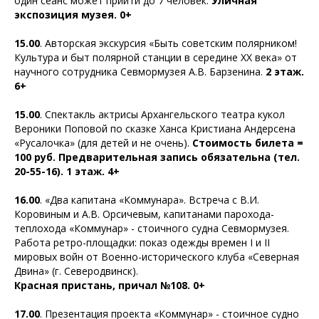
один сеанс может прийти до 7 человек.
Уличная
экспозиция музея. 0+
15.00
. Авторская экскурсия «Быть советским полярником!
Культура и быт полярной станции в середине XX века» от
научного сотрудника Севмормузея А.В. Барзенина.
2 этаж.
6+
15.00
. Спектакль актрисы Архангельского театра кукол
Вероники Поповой по сказке Ханса Кристиана Андерсена
«Русалочка» (для детей и не очень).
Стоимость билета =
100 руб. Предварительная запись обязательна (тел.
20-55-16). 1 этаж. 4+
16.00
. «Два капитана «Коммунара». Встреча с В.И.
Коровиным и А.В. Орсичевым, капитанами парохода-
теплохода «Коммунар» - стоичного судна Севмормузея.
Работа ретро-площадки: показ одежды времен I и II
мировых войн от Военно-исторического клуба «Северная
Двина» (г. Северодвинск).
Красная пристань, причал №108. 0+
17.00
. Презентация проекта «Коммунар» - стоичное судно