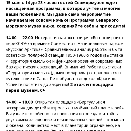
15 мая с 14 до 23 часов гостей Севмормузея ждет
насыщенная программа, в которой учтены многие
ваши пожелания. Мы даже само мероприятие
начинаем не совсем ночью! Программа Северного
морского музея ниже, сохраняйте себе и приходите!
14.00. – 22.00
. Интерактивная экспозиция «Быт полярника:
переКЛЮЧка времен» Совместно с Национальным парком
«Русская Арктика». Сравнительный анализ работы и быта
советской полярной станции 1950-1960-х годов (выставка
«Территория смелых») и функционирования современных
баз арктических экспедиций. Внимание! Работа выставки
«Территория смелых» (домик полярника) отправляется в
путешествие в Санкт-Петербург, на ледокол «Красин».
Успейте посетить до закрытия!
2 этаж и площадка
перед музеем. 0+
14.00. – 18.00
. Открытая площадка «Виртуальная
экскурсия для детей и взрослых в мобильный планетарий».
Вы узнаете особенности навигации по звездам и тайны
двух самых загадочных и неизведанных явлений – космоса
и океана. Количество мест в планетарий ограничено, на