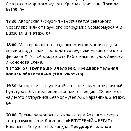
Северного морского музея». Красная пристань.
Причал
№108. 0+
17.30
. Авторская экскурсия «Тысячелетие северного
мореплавания» от научного сотрудника Севмормузея А.В.
Барзенина.
1 этаж. 6+
18.00
. Мастер-класс по созданию маяков-магнитов для
детей и родителей. Проводят сотрудники Архангельского
филиала ФГУП «Росморпорт» Работники Богунов Алексей
и Кононова Елена.
1 этаж. 5+
.
Группа до 8 человек. Предварительная
запись обязательна (тел. 20-55-16).
19.30
. Авторская экскурсия «Быть советским полярником!
Культура и быт полярной станции в середине XX века» от
научного сотрудника Севмормузея А.В. Барзенина.
2 этаж.
6+
20.00
. Премьера моноспектакля актера Архангельского
театра кукол Ильи Логинова. «НЕПУТЕВЫЙ ФРЕГАТ».
Баллады с Летучего Голландца.
Предварительная