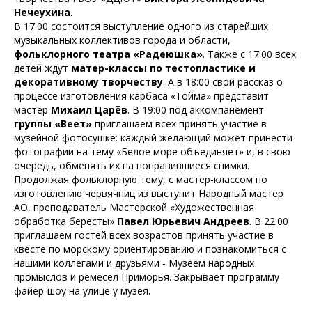
Нечеухина
.
В 17:00 состоится выступление одного из старейших
музыкальных коллективов города и области,
фольклорного театра «Радеюшка»
. Также с 17:00 всех
детей ждут
матер-классы по тестопластике и
декоративному творчеству
. А в 18:00 свой рассказ о
процессе изготовления карбаса «Тойма» представит
мастер
Михаил Царёв
. В 19:00 под аккомпанемент
группы «Веет»
приглашаем всех принять участие в
музейной фотосушке: каждый желающий может принести
фотографии на тему «Белое море объединяет» и, в свою
очередь, обменять их на понравившиеся снимки.
Продолжая фольклорную тему, с мастер-классом по
изготовлению червячниц из выступит Народный мастер
АО, преподаватель Мастерской «Художественная
обработка бересты»
Павел Юрьевич Андреев
. В 22:00
приглашаем гостей всех возрастов принять участие в
квесте по морскому ориентированию и познакомиться с
нашими коллегами и друзьями - Музеем народных
промыслов и ремёсел Приморья. Закрывает программу
файер-шоу на улице у музея.