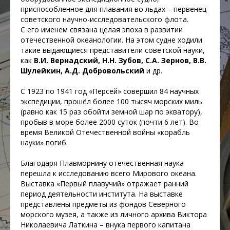
приспособленное для плавания во льдах – первенец
советского научно-исследовательского флота.
С его именем связана целая эпоха в развитии
отечественной океанологии. На этом судне ходили
такие выдающиеся представители советской науки,
как
В.И. Вернадский, Н.Н. Зубов, С.А. Зернов, В.В.
Шулейкин, А.Д. Добровольский
и др.
С 1923 по 1941 год «Персей» совершил 84 научных
экспедиции, прошёл более 100 тысяч морских миль
(равно как 15 раз обойти земной шар по экватору),
пробыв в море более 2000 суток (почти 6 лет). Во
время Великой Отечественной войны «корабль
науки» погиб.
Благодаря Плавморнину отечественная наука
перешла к исследованию всего Мирового океана.
Выставка «Первый плавучий» отражает ранний
период деятельности института. На выставке
представлены предметы из фондов Северного
морского музея, а также из личного архива Виктора
Николаевича Латкина – внука первого капитана