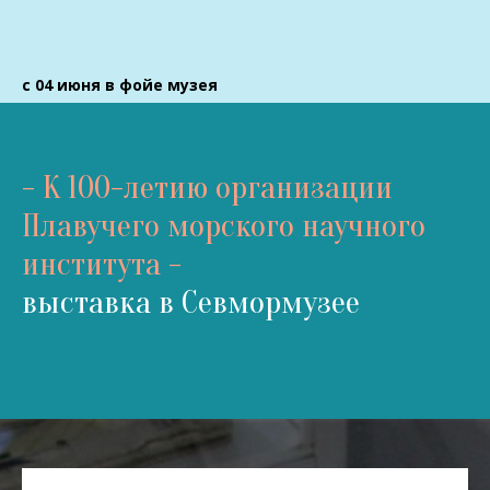
с 04 июня в фойе музея
- К 100-летию организации
Плавучего морского научного
института -
выставка в Севмормузее