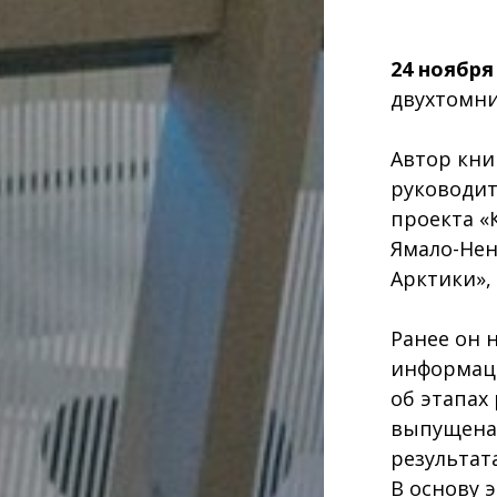
24 ноября 
двухтомни
Автор кни
руководит
проекта «
Ямало-Нен
Арктики»,
Ранее он 
информац
об этапах
выпущена 
результат
В основу 