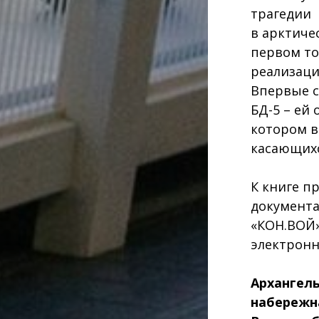
трагедии
в арктиче
первом то
реализаци
Впервые с
БД-5 – ей
котором в
касающихс
К книге п
документа
«КОН.ВОЙ»
электронн
Архангел
набережн