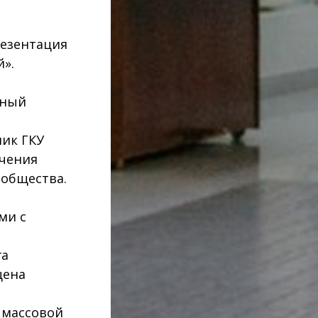
резентация
».
нный
ник ГКУ
учения
 общества.
ми с
га
щена
й массовой