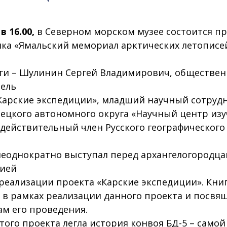
в 16.00,
в Северном морском музее состоится п
ка «Ямальский мемориал арктических летописей
ги – Шулинин Сергей Владимирович, обществе
ель
Карские экспедиции», младший научный сотруд
ецкого автономного округа «Научный центр из
 действительный член Русского географического
неоднократно выступал перед архангелогородца
ией
 реализации проекта «Карские экспедиции». Кни
в рамках реализации данного проекта и посвя
ам его проведения.
этого проекта легла история конвоя БД-5 – само