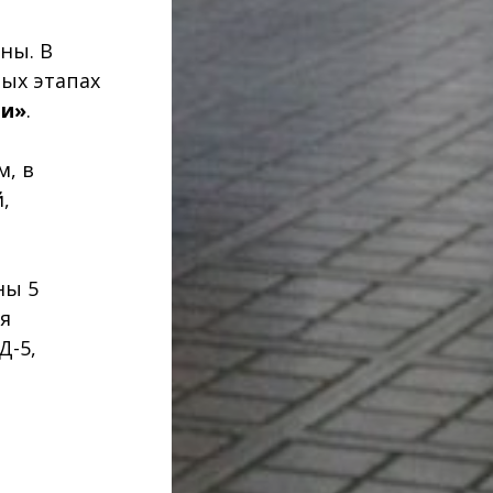
ны. В
ых этапах
ии»
.
м, в
,
ны 5
я
Д-5,