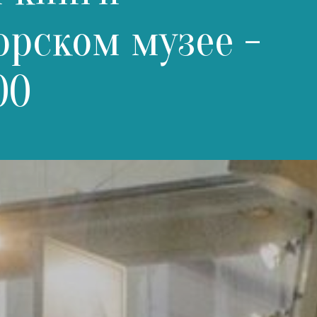
орском музее -
00