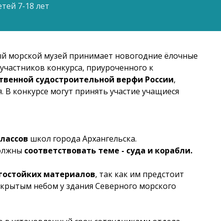
тей 7-18 лет
рный морской музей принимает новогодние ёлочные
участников конкурса, приуроченного к
ственной судостроительной верфи России
,
. В конкурсе могут принять участие учащиеся
классов
школ города Архангельска.
должны
соответствовать
теме - суда и корабли.
гостойких материалов
, так как им предстоит
ткрытым небом у здания Северного морского