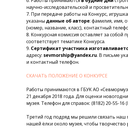
6. Работы принимаются
в будние дни
строг
научно-исследовательской и просветительно
7. При передаче работы на Конкурс, игрушк
указаны
данные об авторе
: фамилия, имя,
(номер, название, класс), контактный телефо
8. Конкурсная комиссия оставляет за собой п
соответствует тематике Конкурса.
9.
Сертификат участника изготавливается
адресу:
sevmorship@yandex.ru
. В письме ук
и контактный телефон.
СКАЧАТЬ ПОЛОЖЕНИЕ О КОНКУРСЕ
Работы принимаются в ГБУК АО «Севмормузей
21 декабря 2018 года. Для оценки новогодни
музея. Телефон для справок: (8182) 20-55-16 
Третий год подряд мы решили связать наш 
нашей ёлки около музея, чтобы творчество